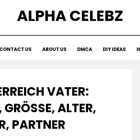
ALPHA CELEBZ
CONTACT US
ABOUT US
DMCA
DIY IDEAS
H
ERREICH VATER:
GRÖSSE, ALTER, K
, PARTNER
Posted
by
April 17, 2025
Kornil