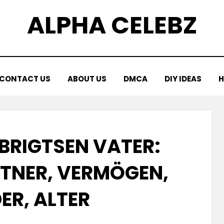
ALPHA CELEBZ
CONTACT US
ABOUT US
DMCA
DIY IDEAS
H
BRIGTSEN VATER:
TNER, VERMÖGEN, K
R, ALTER
Posted
by
April 17, 2025
Kornil