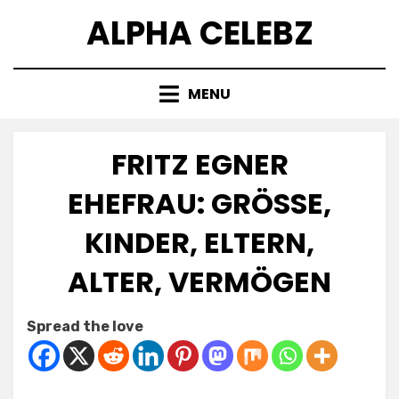
Skip
ALPHA CELEBZ
to
content
MENU
FRITZ EGNER
EHEFRAU: GRÖSSE, K
INDER, ELTERN, A
LTER, VERMÖGEN
Posted
by
April 18, 2025
Kornil
Spread the love
on