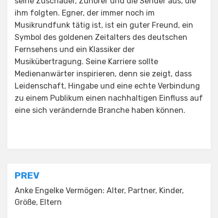
seine Zuschauer, Zuhörer und die Sender aus, die
ihm folgten. Egner, der immer noch im
Musikrundfunk tätig ist, ist ein guter Freund, ein
Symbol des goldenen Zeitalters des deutschen
Fernsehens und ein Klassiker der
Musikübertragung. Seine Karriere sollte
Medienanwärter inspirieren, denn sie zeigt, dass
Leidenschaft, Hingabe und eine echte Verbindung
zu einem Publikum einen nachhaltigen Einfluss auf
eine sich verändernde Branche haben können.
Posted in
Uncategorized
Post
PREV
navigation
Anke Engelke Vermögen: Alter, Partner, Kinder,
Größe, Eltern