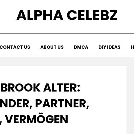
ALPHA CELEBZ
CONTACT US
ABOUT US
DMCA
DIY IDEAS
H
 BROOK ALTER:
NDER, PARTNER, E
 VERMÖGEN
Posted
by
April 17, 2025
Kornil