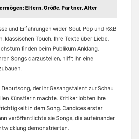
rmögen: Eltern, Größe, Partner, Alter
üsse und Erfahrungen wider. Soul, Pop und R&B
n, klassischen Touch. Ihre Texte über Liebe,
chstum finden beim Publikum Anklang.
en Songs darzustellen, hilft ihr, eine
zubauen.
em Debütsong, der ihr Gesangstalent zur Schau
llen Künstlerin machte. Kritiker lobten ihre
ichtigkeit in dem Song. Candices erster
ann veröffentlichte sie Songs, die aufeinander
ntwicklung demonstrierten.