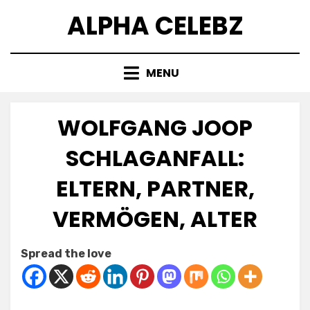
Skip
ALPHA CELEBZ
to
content
MENU
WOLFGANG JOOP
SCHLAGANFALL:
ELTERN, PARTNER,
VERMÖGEN, ALTER
Posted
by
July 8, 2025
Kornil
Spread the love
on