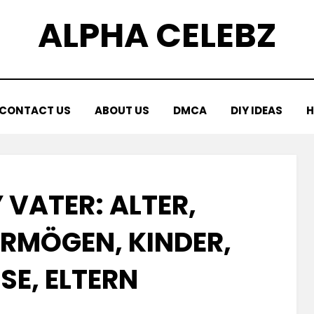
ALPHA CELEBZ
CONTACT US
ABOUT US
DMCA
DIY IDEAS
H
Y VATER: ALTER,
ERMÖGEN, KINDER,
E, ELTERN
Posted
by
July 6, 2025
Kornil