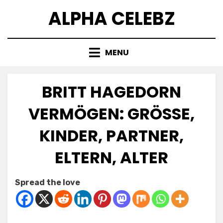
Skip
ALPHA CELEBZ
to
content
MENU
BRITT HAGEDORN
VERMÖGEN: GRÖSSE, K
INDER, PARTNER, E
LTERN, ALTER
Posted
by
July 9, 2025
Kornil
Spread the love
on