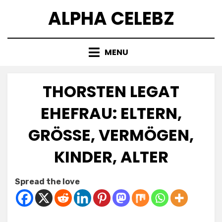
Skip
ALPHA CELEBZ
to
content
MENU
THORSTEN LEGAT
EHEFRAU: ELTERN,
GRÖSSE, VERMÖGEN, K
INDER, ALTER
Posted
by
April 19, 2025
Kornil
Spread the love
on