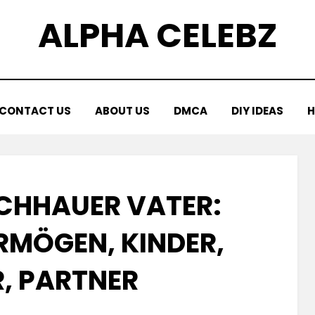
ALPHA CELEBZ
CONTACT US
ABOUT US
DMCA
DIY IDEAS
H
SCHHAUER VATER:
MÖGEN, KINDER, A
, PARTNER
Posted
by
April 18, 2025
Kornil