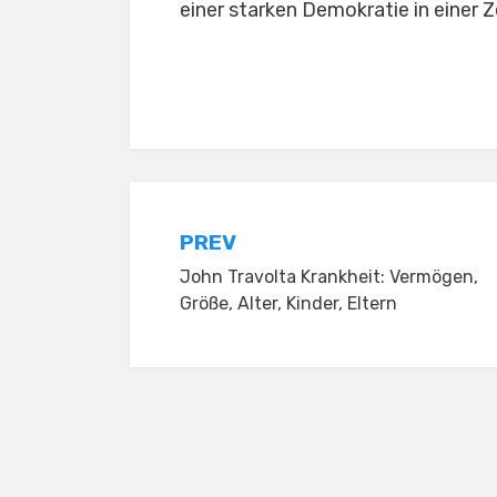
einer starken Demokratie in einer Ze
Posted in
Uncategorized
Post
PREV
John Travolta Krankheit: Vermögen,
navigation
Größe, Alter, Kinder, Eltern