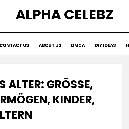
ALPHA CELEBZ
CONTACT US
ABOUT US
DMCA
DIY IDEAS
H
 ALTER: GRÖSSE, P
MÖGEN, KINDER, E
LTERN
Posted
by
July 9, 2025
Kornil