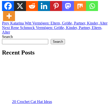
Post
Posted in
Prev
Katarina Witt Vermögen: Eltern, Größe, Partner, Kinder, Alter
Uncategorized
Next
Rene Schmock Vermögen: Größe, Kinder, Partner, Eltern,
navigation
Alter
Search
Search
Recent Posts
20 Crochet Cat Hat Ideas