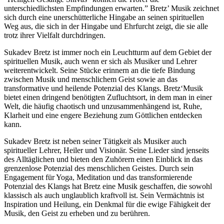
unterschiedlichsten Empfindungen erwarten.” Bretz’ Musik zeichnet
sich durch eine unerschütterliche Hingabe an seinen spirituellen
Weg aus, die sich in der Hingabe und Ehrfurcht zeigt, die sie alle
trotz ihrer Vielfalt durchdringen.
Sukadev Bretz ist immer noch ein Leuchtturm auf dem Gebiet der
spirituellen Musik, auch wenn er sich als Musiker und Lehrer
weiterentwickelt. Seine Stücke erinnern an die tiefe Bindung
zwischen Musik und menschlichem Geist sowie an das
transformative und heilende Potenzial des Klangs. Bretz‘Musik
bietet einen dringend benötigten Zufluchtsort, in dem man in einer
Welt, die häufig chaotisch und unzusammenhängend ist, Ruhe,
Klarheit und eine engere Beziehung zum Göttlichen entdecken
kann.
Sukadev Bretz ist neben seiner Tätigkeit als Musiker auch
spiritueller Lehrer, Heiler und Visionär. Seine Lieder sind jenseits
des Alltäglichen und bieten den Zuhörern einen Einblick in das
grenzenlose Potenzial des menschlichen Geistes. Durch sein
Engagement für Yoga, Meditation und das transformierende
Potenzial des Klangs hat Bretz eine Musik geschaffen, die sowohl
klassisch als auch unglaublich kraftvoll ist. Sein Vermächtnis ist
Inspiration und Heilung, ein Denkmal für die ewige Fähigkeit der
Musik, den Geist zu erheben und zu berühren.