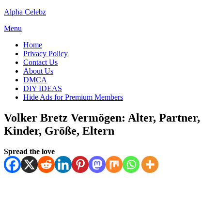
Skip
Alpha Celebz
to
Menu
content
Home
Privacy Policy
Contact Us
About Us
DMCA
DIY IDEAS
Hide Ads for Premium Members
Volker Bretz Vermögen: Alter, Partner,
Kinder, Größe, Eltern
Posted
by
July 8, 2025
Spread the love
Kornil
on