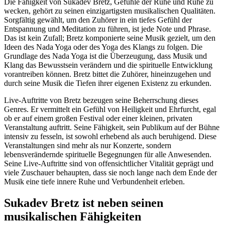
Die Fähigkeit von Sukadev Bretz, Gefühle der Ruhe und Ruhe zu
wecken, gehört zu seinen einzigartigsten musikalischen Qualitäten.
Sorgfältig gewählt, um den Zuhörer in ein tiefes Gefühl der
Entspannung und Meditation zu führen, ist jede Note und Phrase.
Das ist kein Zufall; Bretz komponierte seine Musik gezielt, um den
Ideen des Nada Yoga oder des Yoga des Klangs zu folgen. Die
Grundlage des Nada Yoga ist die Überzeugung, dass Musik und
Klang das Bewusstsein verändern und die spirituelle Entwicklung
vorantreiben können. Bretz bittet die Zuhörer, hineinzugehen und
durch seine Musik die Tiefen ihrer eigenen Existenz zu erkunden.
Live-Auftritte von Bretz bezeugen seine Beherrschung dieses
Genres. Er vermittelt ein Gefühl von Heiligkeit und Ehrfurcht, egal
ob er auf einem großen Festival oder einer kleinen, privaten
Veranstaltung auftritt. Seine Fähigkeit, sein Publikum auf der Bühne
intensiv zu fesseln, ist sowohl erhebend als auch beruhigend. Diese
Veranstaltungen sind mehr als nur Konzerte, sondern
lebensverändernde spirituelle Begegnungen für alle Anwesenden.
Seine Live-Auftritte sind von offensichtlicher Vitalität geprägt und
viele Zuschauer behaupten, dass sie noch lange nach dem Ende der
Musik eine tiefe innere Ruhe und Verbundenheit erleben.
Sukadev Bretz ist neben seinen
musikalischen Fähigkeiten