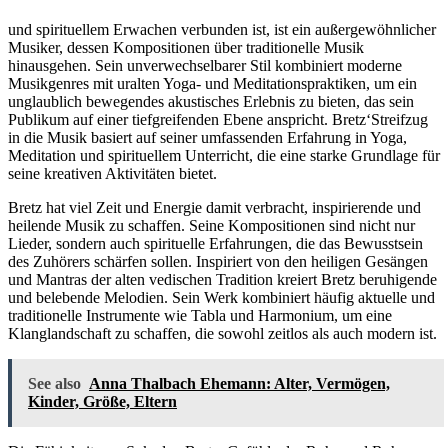
und spirituellem Erwachen verbunden ist, ist ein außergewöhnlicher
Musiker, dessen Kompositionen über traditionelle Musik
hinausgehen. Sein unverwechselbarer Stil kombiniert moderne
Musikgenres mit uralten Yoga- und Meditationspraktiken, um ein
unglaublich bewegendes akustisches Erlebnis zu bieten, das sein
Publikum auf einer tiefgreifenden Ebene anspricht. Bretz‘Streifzug
in die Musik basiert auf seiner umfassenden Erfahrung in Yoga,
Meditation und spirituellem Unterricht, die eine starke Grundlage für
seine kreativen Aktivitäten bietet.
Bretz hat viel Zeit und Energie damit verbracht, inspirierende und
heilende Musik zu schaffen. Seine Kompositionen sind nicht nur
Lieder, sondern auch spirituelle Erfahrungen, die das Bewusstsein
des Zuhörers schärfen sollen. Inspiriert von den heiligen Gesängen
und Mantras der alten vedischen Tradition kreiert Bretz beruhigende
und belebende Melodien. Sein Werk kombiniert häufig aktuelle und
traditionelle Instrumente wie Tabla und Harmonium, um eine
Klanglandschaft zu schaffen, die sowohl zeitlos als auch modern ist.
See also
Anna Thalbach Ehemann: Alter, Vermögen,
Kinder, Größe, Eltern