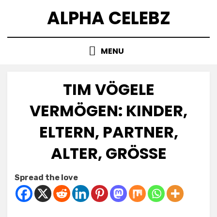
Skip
ALPHA CELEBZ
to
content
MENU
TIM VÖGELE
VERMÖGEN: KINDER,
ELTERN, PARTNER,
ALTER, GRÖSSE
Posted
by
July 4, 2025
Kornil
Spread the love
on