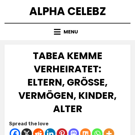
Skip
ALPHA CELEBZ
to
content
MENU
TABEA KEMME
VERHEIRATET:
ELTERN, GRÖSSE, V
ERMÖGEN, KINDER, A
LTER
Posted
by
July 8, 2025
Kornil
Spread the love
on