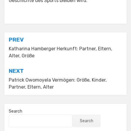
Geschichte des Sports bleiben wird.
Posted in
Uncategorized
Post
PREV
navigation
Katharina Hamberger Herkunft: Partner, Eltern,
Alter, Größe
NEXT
Patrick Owomoyela Vermögen: Größe, Kinder,
Partner, Eltern, Alter
Search
Search