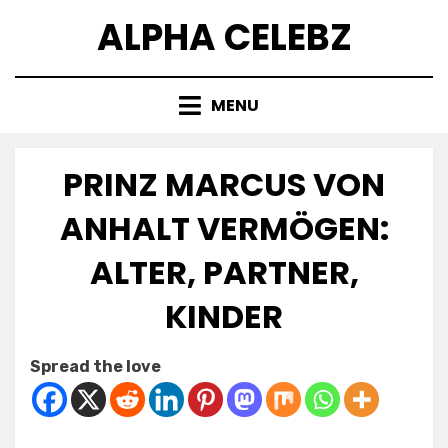
Skip
ALPHA CELEBZ
to
content
MENU
PRINZ MARCUS VON
ANHALT VERMÖGEN:
ALTER, PARTNER,
KINDER
Posted
by
July 6, 2025
Kornil
Spread the love
on