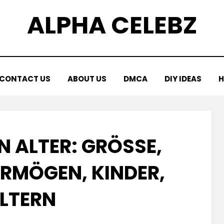
ALPHA CELEBZ
CONTACT US
ABOUT US
DMCA
DIY IDEAS
H
 ALTER: GRÖSSE, P
MÖGEN, KINDER, E
LTERN
Posted
by
July 4, 2025
Kornil