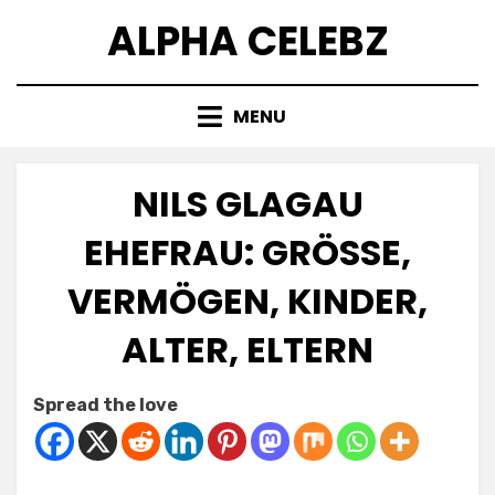
Skip
ALPHA CELEBZ
to
content
MENU
NILS GLAGAU
EHEFRAU: GRÖSSE, V
ERMÖGEN, KINDER, A
LTER, ELTERN
Posted
by
July 4, 2025
Kornil
Spread the love
on