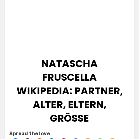
NATASCHA
FRUSCELLA
WIKIPEDIA: PARTNER,
ALTER, ELTERN,
GRÖSSE
Posted
by
July 4, 2025
Kornil
Spread the love
on