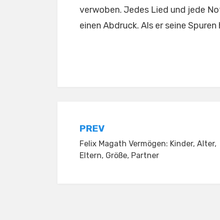
verwoben. Jedes Lied und jede Note
einen Abdruck. Als er seine Spuren 
Posted in
Uncategorized
Post
PREV
Felix Magath Vermögen: Kinder, Alter,
navigation
Eltern, Größe, Partner