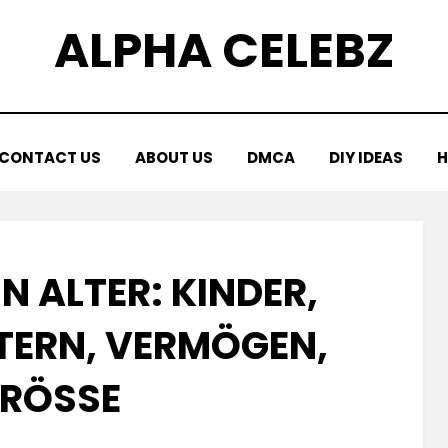
ALPHA CELEBZ
CONTACT US
ABOUT US
DMCA
DIY IDEAS
H
N ALTER: KINDER,
LTERN, VERMÖGEN,
RÖSSE
Posted
by
April 19, 2025
Kornil