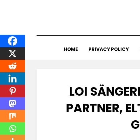
Skip
to
content
HOME
PRIVACY POLICY
LOI SÄNGERI
PARTNER, E
G