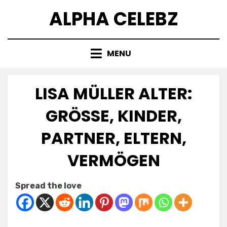
Skip
ALPHA CELEBZ
to
content
MENU
LISA MÜLLER ALTER:
GRÖSSE, KINDER, P
ARTNER, ELTERN, V
ERMÖGEN
Posted
by
April 16, 2025
Kornil
Spread the love
on