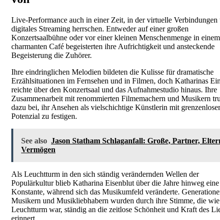
Live-Performance auch in einer Zeit, in der virtuelle Verbindungen
digitales Streaming herrschen. Entweder auf einer großen
Konzertsaalbühne oder vor einer kleinen Menschenmenge in einem
charmanten Café begeisterten ihre Aufrichtigkeit und ansteckende
Begeisterung die Zuhörer.
Ihre eindringlichen Melodien bildeten die Kulisse für dramatische
Erzählsituationen im Fernsehen und in Filmen, doch Katharinas Ein
reichte über den Konzertsaal und das Aufnahmestudio hinaus. Ihre
Zusammenarbeit mit renommierten Filmemachern und Musikern tr
dazu bei, ihr Ansehen als vielschichtige Künstlerin mit grenzenlos
Potenzial zu festigen.
See also
Jason Statham Schlaganfall: Große, Partner, Elter
Vermögen
Als Leuchtturm in den sich ständig verändernden Wellen der
Populärkultur blieb Katharina Eisenblut über die Jahre hinweg eine
Konstante, während sich das Musikumfeld veränderte. Generation
Musikern und Musikliebhabern wurden durch ihre Stimme, die wie
Leuchtturm war, ständig an die zeitlose Schönheit und Kraft des Li
erinnert.