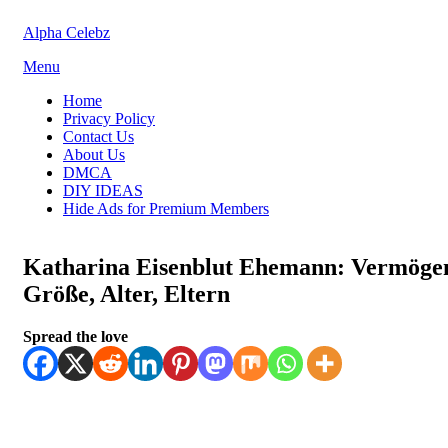
Skip
Alpha Celebz
to
content
Menu
Home
Privacy Policy
Contact Us
About Us
DMCA
DIY IDEAS
Hide Ads for Premium Members
Katharina Eisenblut Ehemann: Vermöge
Größe, Alter, Eltern
Posted
by
July 7, 2025
Spread the love
Kornil
on