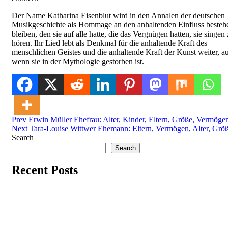
Der Name Katharina Eisenblut wird in den Annalen der deutschen
Musikgeschichte als Hommage an den anhaltenden Einfluss besteh
bleiben, den sie auf alle hatte, die das Vergnügen hatten, sie singen
hören. Ihr Lied lebt als Denkmal für die anhaltende Kraft des
menschlichen Geistes und die anhaltende Kraft der Kunst weiter, a
wenn sie in der Mythologie gestorben ist.
Post
Posted in
Prev
Erwin Müller Ehefrau: Alter, Kinder, Eltern, Größe, Vermöge
Uncategorized
Next
Tara-Louise Wittwer Ehemann: Eltern, Vermögen, Alter, Grö
navigation
Search
Search
Recent Posts