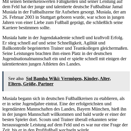
Mit seinen bemerkenswerten Fähigkeiten und seiner Leistung auf
dem Feld hat der junge und talentierte deutsche Fußballstar Jamal
Musiala in der Fußballszene für Aufsehen gesorgt. Musiala, der am
26. Februar 2003 in Stuttgart geboren wurde, war schon in jungen
Jahren von einer Liebe zum Fußball geprägt, die schließlich seine
Karriere bestimmen sollte.
Musiala hatte in der Jugendakademie schnell und kraftvoll Erfolg.
Er stieg schnell auf und seine Schnelligkeit, Agilität und
Ballkontrolle begeisterten Trainer und Teamkollegen gleichermaßen.
Seine Leistungen brachten ihm einen Platz in der deutschen
Jugendnationalmannschaft ein und er spielte schnell mit einigen der
talentiertesten jungen Athleten des Landes.
See also
Sol Bamba Wiki: Vermögen, Kinder, Alter,
Eltern, Größe, Partner
Musiala begann sich in deutschen Fußballkreisen zu etablieren, als
er in seine Jugendjahre eintrat. Eine der erfolgreichsten und
legendärsten Mannschaften des Landes, Bayern München, hieß ihn
in der jungen Mannschaft willkommen und bald wurde er einer der
besten Spieler dort. Scouts und Trainer überall erkannten seine
herausragende Leistung auf dem Feld und es war nur eine Frage der
Zeit, bis er in den Profifußball wechseln würde.