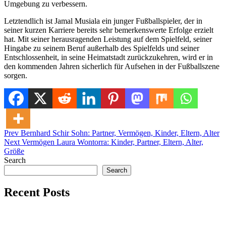
Umgebung zu verbessern.
Letztendlich ist Jamal Musiala ein junger Fußballspieler, der in
seiner kurzen Karriere bereits sehr bemerkenswerte Erfolge erzielt
hat. Mit seiner herausragenden Leistung auf dem Spielfeld, seiner
Hingabe zu seinem Beruf außerhalb des Spielfelds und seiner
Entschlossenheit, in seine Heimatstadt zurückzukehren, wird er in
den kommenden Jahren sicherlich für Aufsehen in der Fußballszene
sorgen.
Post
Posted in
Prev
Bernhard Schir Sohn: Partner, Vermögen, Kinder, Eltern, Alter
Uncategorized
Next
Vermögen Laura Wontorra: Kinder, Partner, Eltern, Alter,
navigation
Größe
Search
Search
Recent Posts