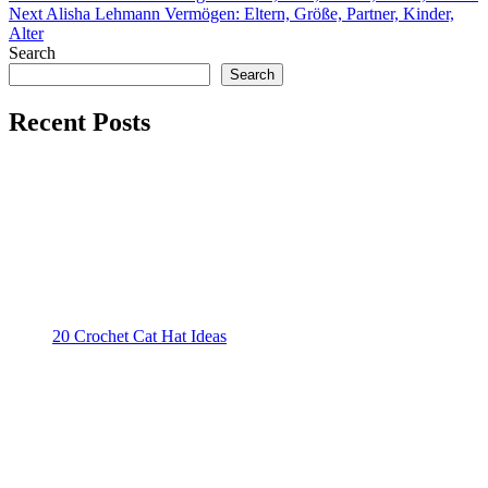
Next
Alisha Lehmann Vermögen: Eltern, Größe, Partner, Kinder,
navigation
Alter
Search
Search
Recent Posts
20 Crochet Cat Hat Ideas