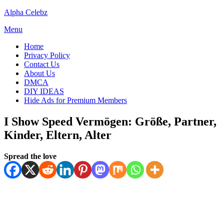
Skip
Alpha Celebz
to
Menu
content
Home
Privacy Policy
Contact Us
About Us
DMCA
DIY IDEAS
Hide Ads for Premium Members
I Show Speed Vermögen: Größe, Partner,
Kinder, Eltern, Alter
Posted
by
July 9, 2025
Spread the love
Kornil
on