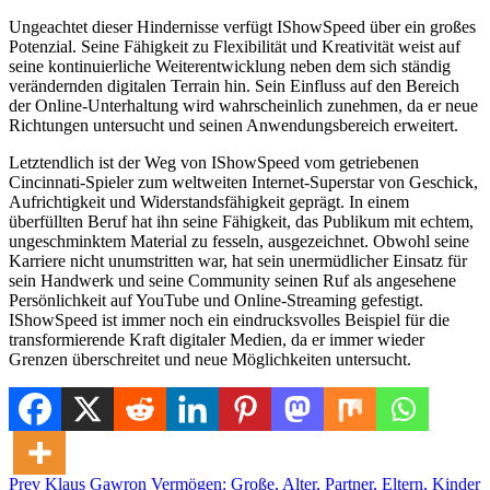
Ungeachtet dieser Hindernisse verfügt IShowSpeed über ein großes
Potenzial. Seine Fähigkeit zu Flexibilität und Kreativität weist auf
seine kontinuierliche Weiterentwicklung neben dem sich ständig
verändernden digitalen Terrain hin. Sein Einfluss auf den Bereich
der Online-Unterhaltung wird wahrscheinlich zunehmen, da er neue
Richtungen untersucht und seinen Anwendungsbereich erweitert.
Letztendlich ist der Weg von IShowSpeed vom getriebenen
Cincinnati-Spieler zum weltweiten Internet-Superstar von Geschick,
Aufrichtigkeit und Widerstandsfähigkeit geprägt. In einem
überfüllten Beruf hat ihn seine Fähigkeit, das Publikum mit echtem,
ungeschminktem Material zu fesseln, ausgezeichnet. Obwohl seine
Karriere nicht unumstritten war, hat sein unermüdlicher Einsatz für
sein Handwerk und seine Community seinen Ruf als angesehene
Persönlichkeit auf YouTube und Online-Streaming gefestigt.
IShowSpeed ist immer noch ein eindrucksvolles Beispiel für die
transformierende Kraft digitaler Medien, da er immer wieder
Grenzen überschreitet und neue Möglichkeiten untersucht.
Post
Posted in
Prev
Klaus Gawron Vermögen: Große, Alter, Partner, Eltern, Kinder
Uncategorized