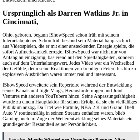
Ursprünglich als Darren Watkins Jr. in
Cincinnati,
Ohio, geboren, begann IShowSpeed schon früh mit seinem
Internetabenteuer. Schon früh bestand sein Material hauptsächlich
aus Videospielen, die er mit einer ansteckenden Energie spielte, die
sofort Aufmerksamkeit erregte. IShowSpeed war nicht nur von
Anfang an einzigartig, basierend auf den Spielfähigkeiten, sondern
auch auf dem Unterhaltungswert. Jedes Video war ein Wechselbad
der Gefühle, denn seine Reaktionen von freudigen Feiern bis hin zu
explosiven Ausbrüchen waren immer real und interessant.
IShowSpeed erweiterte sein Repertoire während der Entwicklung
seines Kanals und fügte Vlogs, Herausforderungen und Joint
Ventures mit anderen YouTubern hinzu. Seine Anpassungsfähigkeit
wurde zu einem Hauptfaktor für seinen Erfolg, da sie ein vielfältiges
Publikum anzog. Da Titel wie Fortnite, NBA 2 K und Grand Theft
Auto V routinemäßig in seinen Streams enthalten waren, blieb
Gaming auch im Zuge der Weiterentwicklung seines Materials ein
grundlegender Bestandteil seiner Persönlichkeit.
See also
Martin Winterkorn Vermögen: Partner, Alter,