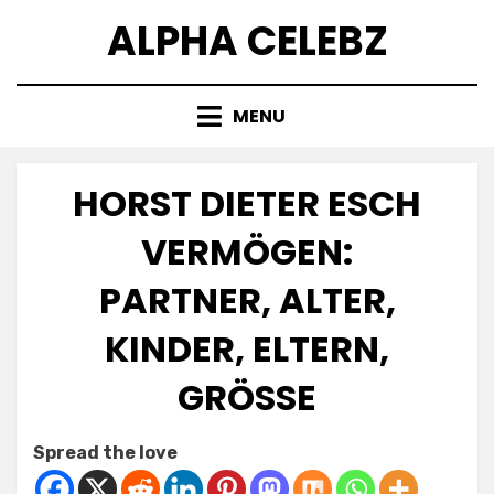
Skip
ALPHA CELEBZ
to
content
MENU
HORST DIETER ESCH
VERMÖGEN:
PARTNER, ALTER,
KINDER, ELTERN,
GRÖSSE
Posted
by
July 8, 2025
Kornil
Spread the love
on