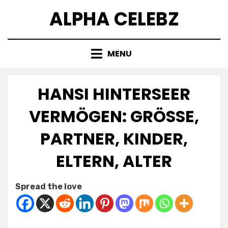
Skip
ALPHA CELEBZ
to
content
MENU
HANSI HINTERSEER
VERMÖGEN: GRÖSSE, P
ARTNER, KINDER, E
LTERN, ALTER
Posted
by
July 8, 2025
Kornil
Spread the love
on