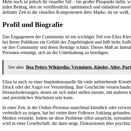
Mehr noch ist jedoch ihr visueller Stil – ein großer Pluspunkt dafür,
jeden Beitrag, den sie veröffentlicht, optimistisch und einladend ausse
definitiv Zeit in die visuellen Komponenten ihrer Marke, da sie weiß, d
Profil und Biografie
Das Engagement der Community ist ein wichtiger Teil von Eliza Klen
bei ihrem Publikum ein Gefühl der Zugehörigkeit und hilft beim Aufb
sie ihre Community und deren Beiträge schätzt. Dieses Maß an Interak
Personen ermutigt, sich an der Unterhaltung zu beteiligen.
See also
Bea Peters Wikipedia: Vermögen, Kinder, Alter, Part
Eliza ist auch zu einer Inspirationsquelle für viele aufstrebende Kre
Druck oder der Angst vor Verurteilung. Ihre Geschichte veranschaulicht
Herausforderungen, denen sie sich dabei stellen musste, mit anderen tei
und persönliches Wachstum sein kann.
In einer Zeit, in der Online-Personas manchmal künstlich oder erzwu
verletzlich zu zeigen, hat bei vielen ihrer Follower Anklang gefunde
Medien verstärkt. Indem sie diese Probleme offen anspricht, normalis
wird in einer Gesellschaft, die dazu neigt, Diskussionen über psychis