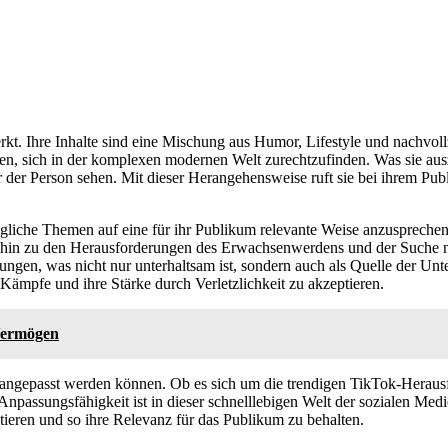
kt. Ihre Inhalte sind eine Mischung aus Humor, Lifestyle und nachvoll
, sich in der komplexen modernen Welt zurechtzufinden. Was sie auszeic
 der Person sehen. Mit dieser Herangehensweise ruft sie bei ihrem Pu
ltägliche Themen auf eine für ihr Publikum relevante Weise anzusprech
hin zu den Herausforderungen des Erwachsenwerdens und der Suche nach
rungen, was nicht nur unterhaltsam ist, sondern auch als Quelle der Unt
 Kämpfe und ihre Stärke durch Verletzlichkeit zu akzeptieren.
 Vermögen
ate angepasst werden können. Ob es sich um die trendigen TikTok-Herau
e Anpassungsfähigkeit ist in dieser schnelllebigen Welt der sozialen Me
tieren und so ihre Relevanz für das Publikum zu behalten.