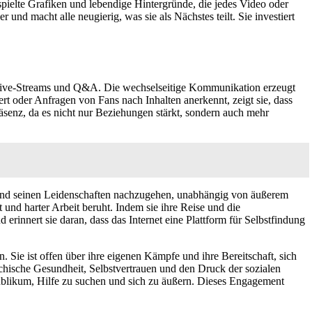
rspielte Grafiken und lebendige Hintergründe, die jedes Video oder
 und macht alle neugierig, was sie als Nächstes teilt. Sie investiert
, Live-Streams und Q&A. Die wechselseitige Kommunikation erzeugt
t oder Anfragen von Fans nach Inhalten anerkennt, zeigt sie, dass
räsenz, da es nicht nur Beziehungen stärkt, sondern auch mehr
iben und seinen Leidenschaften nachzugehen, unabhängig von äußerem
t und harter Arbeit beruht. Indem sie ihre Reise und die
d erinnert sie daran, dass das Internet eine Plattform für Selbstfindung
Sie ist offen über ihre eigenen Kämpfe und ihre Bereitschaft, sich
ychische Gesundheit, Selbstvertrauen und den Druck der sozialen
 Publikum, Hilfe zu suchen und sich zu äußern. Dieses Engagement