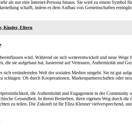
r als nur eine Internet-Persona hinaus. Sie wird zu einem Symbol für P
rstellung schafft, indem es dem Aufbau von Gemeinschaften ermöglicht
, Kinder, Eltern
e
t beeinflussen wird. Während sie sich weiterentwickelt und neue Wege fü
gen, die sie aufgebaut hat, basierend auf Vertrauen, Authentizität und 
der sich verändernden Welt der sozialen Medien umgeht. Sie ist gut au
n zu schlagen. Ob durch Kooperationen, Markenpartnerschaften oder neu
rnetpersönlichkeit, die Authentizität und Engagement in der Community sc
hische Gesundheit. In ihrem Bestreben, ihren eigenen Weg durch die di
chten zu teilen. Die Zukunft ist für Eliza Klenner vielversprechend, u
n