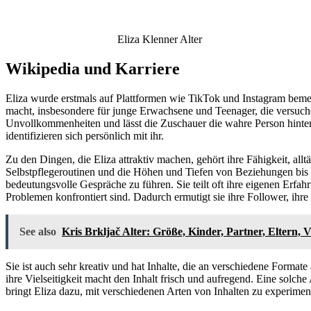
Eliza Klenner Alter
Wikipedia und Karriere
Eliza wurde erstmals auf Plattformen wie TikTok und Instagram bemer
macht, insbesondere für junge Erwachsene und Teenager, die versuchen
Unvollkommenheiten und lässt die Zuschauer die wahre Person hinter
identifizieren sich persönlich mit ihr.
Zu den Dingen, die Eliza attraktiv machen, gehört ihre Fähigkeit, al
Selbstpflegeroutinen und die Höhen und Tiefen von Beziehungen bis 
bedeutungsvolle Gespräche zu führen. Sie teilt oft ihre eigenen Erfah
Problemen konfrontiert sind. Dadurch ermutigt sie ihre Follower, ihre
See also
Kris Brkljač Alter: Größe, Kinder, Partner, Eltern,
Sie ist auch sehr kreativ und hat Inhalte, die an verschiedene Form
ihre Vielseitigkeit macht den Inhalt frisch und aufregend. Eine solch
bringt Eliza dazu, mit verschiedenen Arten von Inhalten zu experimen