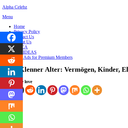
Skip
Alpha Celebz
to
Menu
content
Home
Privacy Policy
Contact Us
About Us
DMCA
DIY IDEAS
Hide Ads for Premium Members
Eliza Klenner Alter: Vermögen, Kinder, E
Posted
by
July 7, 2025
Spread the love
Kornil
on