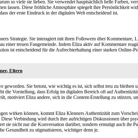
 warum so viele sie lieben. Sie verwendet hauptsächlich helle Farben, ve
hen lassen. Diese fröhliche Atmosphäre spiegelt ihre Persönlichkeit wider
ass der erste Eindruck in der digitalen Welt entscheidend ist.
ners Strategie. Sie interagiert mit ihren Followern über Kommentare
au einer treuen Fangemeinde. Indem Eliza aktiv auf Kommentare reagier
tion ist entscheidend für die Aufrechterhaltung einer starken Online-P
ner, Eltern
ative geworden. Sie betont, wie wichtig es ist, sich selbst treu zu ble
 die Vorstellung, dass Erfolg im digitalen Bereich oft auf Authentizitä
lt, motiviert Eliza andere, sich in die Content-Erstellung zu stürzen, un
ngen wirken können, kommt Eliza Klenners Authentizität zum Vorschein. 
n. Diese Verbindung wird durch ihre aufrichtigen Diskussionen über ps
iert sie nicht nur die Konversation darüber, sondern ermutigt auch ihr
che Gesundheit zu stigmatisieren, wichtiger denn je.