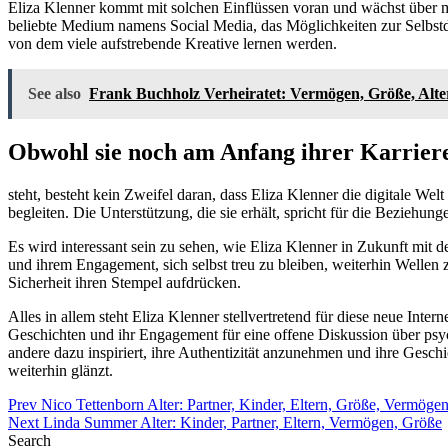
Eliza Klenner kommt mit solchen Einflüssen voran und wächst über meh
beliebte Medium namens Social Media, das Möglichkeiten zur Selbstda
von dem viele aufstrebende Kreative lernen werden.
See also
Frank Buchholz Verheiratet: Vermögen, Größe, Alter
Obwohl sie noch am Anfang ihrer Karrier
steht, besteht kein Zweifel daran, dass Eliza Klenner die digitale Wel
begleiten. Die Unterstützung, die sie erhält, spricht für die Beziehun
Es wird interessant sein zu sehen, wie Eliza Klenner in Zukunft mit 
und ihrem Engagement, sich selbst treu zu bleiben, weiterhin Welle
Sicherheit ihren Stempel aufdrücken.
Alles in allem steht Eliza Klenner stellvertretend für diese neue Inte
Geschichten und ihr Engagement für eine offene Diskussion über psyc
andere dazu inspiriert, ihre Authentizität anzunehmen und ihre Geschi
weiterhin glänzt.
Post
Posted in
Prev
Nico Tettenborn Alter: Partner, Kinder, Eltern, Größe, Vermöge
Uncategorized
Next
Linda Summer Alter: Kinder, Partner, Eltern, Vermögen, Größe
navigation
Search