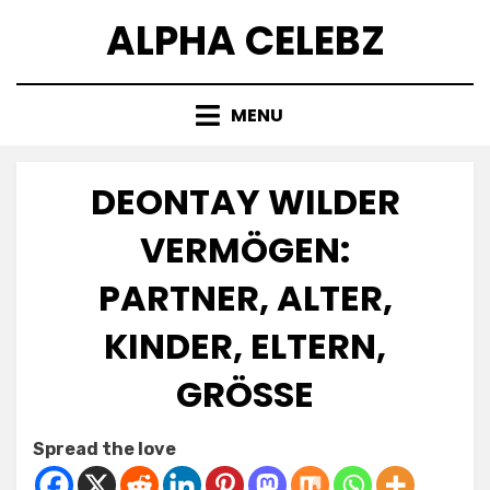
Skip
ALPHA CELEBZ
to
content
MENU
DEONTAY WILDER
VERMÖGEN:
PARTNER, ALTER,
KINDER, ELTERN,
GRÖSSE
Posted
by
July 6, 2025
Kornil
Spread the love
on