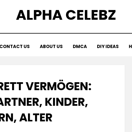
ALPHA CELEBZ
CONTACT US
ABOUT US
DMCA
DIY IDEAS
H
RETT VERMÖGEN:
RTNER, KINDER, E
N, ALTER
Posted
by
July 6, 2025
Kornil