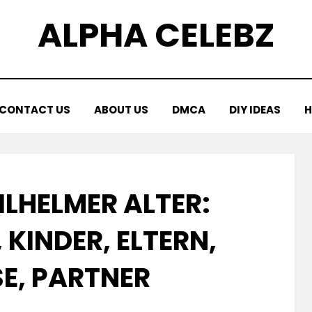
ALPHA CELEBZ
CONTACT US
ABOUT US
DMCA
DIY IDEAS
H
ILHELMER ALTER:
KINDER, ELTERN,
E, PARTNER
Posted
by
July 6, 2025
Kornil