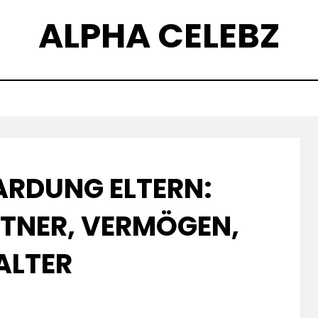
ALPHA CELEBZ
RDUNG ELTERN:
TNER, VERMÖGEN, A
LTER
Posted
by
July 7, 2025
Kornil
on