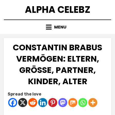
Skip
ALPHA CELEBZ
to
content
MENU
CONSTANTIN BRABUS
VERMÖGEN: ELTERN,
GRÖSSE, PARTNER, K
INDER, ALTER
Posted
by
April 19, 2025
Kornil
Spread the love
on