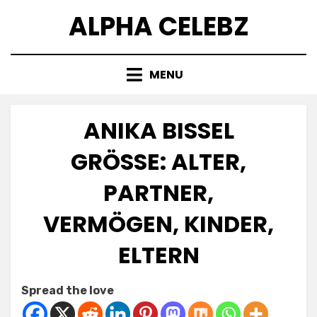
Skip
ALPHA CELEBZ
to
content
MENU
ANIKA BISSEL
GRÖSSE: ALTER, P
ARTNER, V
ERMÖGEN, KINDER, E
LTERN
Posted
by
July 9, 2025
Kornil
Spread the love
on