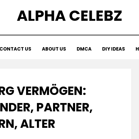
ALPHA CELEBZ
CONTACT US
ABOUT US
DMCA
DIY IDEAS
H
RG VERMÖGEN:
NDER, PARTNER, E
N, ALTER
Posted
by
April 18, 2025
Kornil