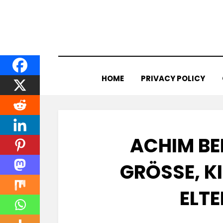
Skip
to
content
HOME
PRIVACY POLICY
ACHIM BE
GRÖSSE, KI
LTER