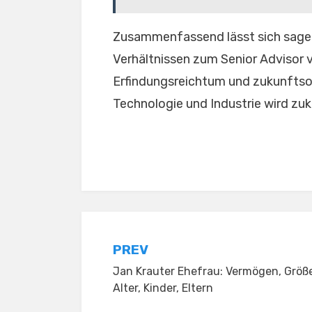
Zusammenfassend lässt sich sagen
Verhältnissen zum Senior Advisor v
Erfindungsreichtum und zukunftsor
Technologie und Industrie wird zuk
Posted in
Uncategorized
Post
PREV
Jan Krauter Ehefrau: Vermögen, Größ
navigation
Alter, Kinder, Eltern